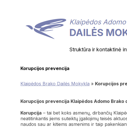
Struktūra ir kontaktinė i
Korupcijos prevencija
Klaipėdos Brako Dailės Mokykla
»
Korupcijos pr
Korupcijos prevencija Klaipėdos Adomo Brako d
Korupcija
– tai bet koks asmenų, dirbančių Klai
neatitinkantis jiems suteiktų įgaliojimų teisės aktu
naudos sau ar kitiems asmenims ir taip pakenkiant 