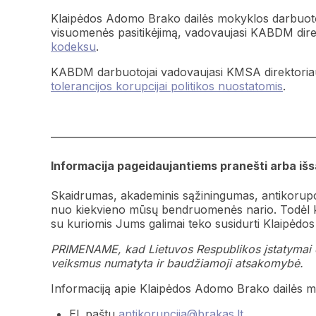
Klaipėdos Adomo Brako dailės mokyklos darbuotoja
visuomenės pasitikėjimą, vadovaujasi KABDM dire
kodeksu
.
KABDM darbuotojai vadovaujasi KMSA direktoriau
tolerancijos korupcijai politikos nuostatomis
.
———————————————————————
Informacija pageidaujantiems pranešti arba iš
Skaidrumas, akademinis sąžiningumas, antikorupci
nuo kiekvieno mūsų bendruomenės nario. Todėl kv
su kuriomis Jums galimai teko susidurti Klaipėdo
PRIMENAME, kad Lietuvos Respublikos įstatymai dr
veiksmus numatyta ir baudžiamoji atsakomybė.
Informaciją apie Klaipėdos Adomo Brako dailės mo
El. paštu
antikorupcija@brakas.lt