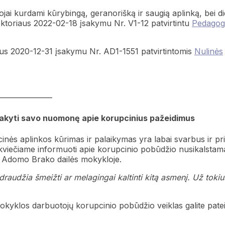
i kurdami kūrybingą, geranorišką ir saugią aplinką, bei d
ktoriaus 2022-02-18 įsakymu Nr. V1-12 patvirtintu
Pedagog
s 2020-12-31 įsakymu Nr. AD1-1551 patvirtintomis
Nulinės
———————
sakyti savo nuomonę apie korupcinius pažeidimus
nės aplinkos kūrimas ir palaikymas yra labai svarbus ir pr
iečiame informuoti apie korupcinio pobūdžio nusikalstama
s Adomo Brako dailės mokykloje.
audžia šmeižti ar melagingai kaltinti kitą asmenį. Už tokiu
kyklos darbuotojų korupcinio pobūdžio veiklas galite pateik