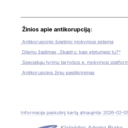
———————————————————————
Žinios apie antikorupciją:
Antikorupcinio švietimo mokymosi sistema
Dilemų žaidimas „Skaidru: kaip elgtumeisi tu?“
Specialiųjų tyrimų tarnybos e. mokymosi platfor
Antikorupcijos žinių pasitikrinimas
Informacija paskutinį kartą atnaujinta: 2026-02-0