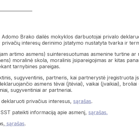
———————
s Adomo Brako dailės mokyklos darbuotojai privalo deklaruo
 privačių interesų derinimo įstatymo nustatyta tvarka ir term
 jam artimo asmens) suinteresuotumas asmenine turtine ar 
ns) moralinė skola, moralinis įsipareigojimas ar kitas pan
ekant tarnybines pareigas.
inis, sugyventinis, partneris, kai partnerystė įregistruota į
eklaruojančio asmens tėvai (įtėviai), vaikai (įvaikiai), broliai (
iniai, sugyventiniai ar partneriai.
deklaruoti privačius interesus,
sąrašas
.
SST pateikti informaciją apie asmenį,
sąrašas.
s,
sąrašas
.