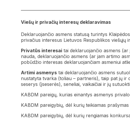
———————————————————————
Viešų ir privačių interesų deklaravimas
Deklaruojančio asmens statusą turintys Klaipėdo
privačius interesus Lietuvos Respublikos viešųjų ir
Privatūs interesai
tai deklaruojančio asmens (ar
nauda, deklaruojančio asmens (ar jam artimo asme
pobūdžio interesas deklaruojančiam asmeniui atli
Artimi asmenys
tai deklaruojančio asmens sutuokt
nustatyta tvarka (toliau – partneris), taip pat jų ir d
seserys (įseserės), seneliai, vaikaičiai ir jų sutuokt
KABDM pareigų, kurias einantys asmenys privalo 
KABDM pareigybių, dėl kurių teikiamas prašymas 
KABDM pareigybių, dėl kurių rengiamas konkursa