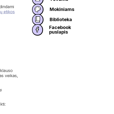
idindami
Mokiniams
ų etikos
Biblioteka
Facebook
puslapis
iklauso
s veikas,
s
ti: