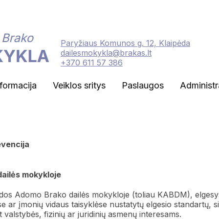
Paryžiaus Komunos g. 12, Klaipėda
dailesmokykla@brakas.lt
+370 611 57 386
nformacija
Veiklos sritys
Paslaugos
Administr
evencija
ailės mokykloje
pėdos Adomo Brako dailės mokykloje (toliau KABDM), elgesy
ose ar įmonių vidaus taisyklėse nustatytų elgesio standartų, s
valstybės, fizinių ar juridinių asmenų interesams.