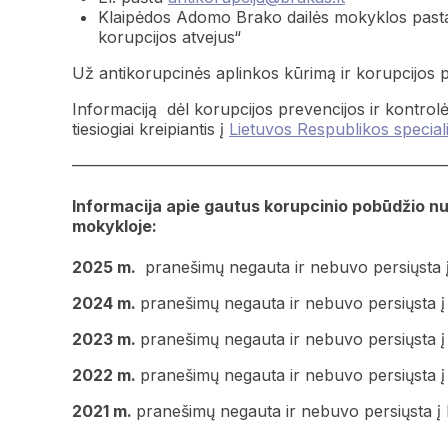
Klaipėdos Adomo Brako dailės mokyklos pastat
korupcijos atvejus“
Už antikorupcinės aplinkos kūrimą ir korupcijos
Informaciją dėl korupcijos prevencijos ir kontrolė
tiesiogiai kreipiantis į
Lietuvos Respublikos speciali
———————————————————————
Informacija apie gautus korupcinio pobūdžio 
mokykloje:
2025 m.
pranešimų negauta ir nebuvo persiųsta į k
2024 m.
pranešimų negauta ir nebuvo persiųsta į k
2023 m.
pranešimų negauta ir nebuvo persiųsta į k
2022 m.
pranešimų negauta ir nebuvo persiųsta į k
2021 m.
pranešimų negauta ir nebuvo persiųsta į ki