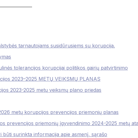
———————
alstybės tarnautojams susidūrusiems su korupcija.
tymas
ulinės tolerancijos korupcijai politikos gairių patvirtinimo
evencijos 2023–2025 METŲ VEIKSMŲ PLANAS
cijos 2023-2025 metų veiksmų plano priedas
026 metų korupcijos prevencijos priemonių planas
os prevencijos priemonių įgyvendinimo 2024-2025 metų ata
i būti surinkta informacija apie asmenį, sąrašo