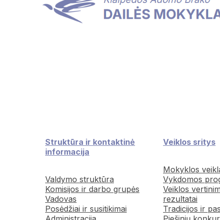
Struktūra ir kontaktinė
Veiklos sritys
informacija
Mokyklos veikl
Valdymo struktūra
Vykdomos pro
Komisijos ir darbo grupės
Veiklos vertini
Vadovas
rezultatai
Posėdžiai ir susitikimai
Tradicijos ir pa
Administracija
Piešinių konkur