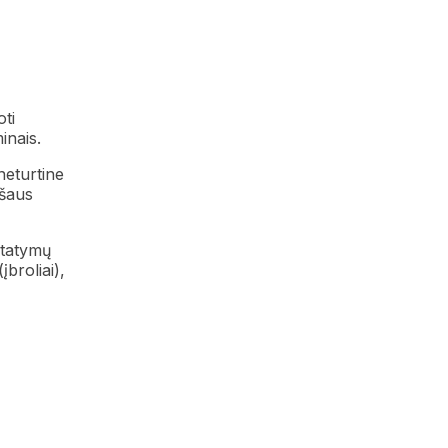
ti
inais.
neturtine
ašaus
statymų
įbroliai),