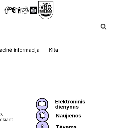
acinė informacija
Kita
Elektroninis
dienynas
s,
Naujienos
iekiant
Tėvams