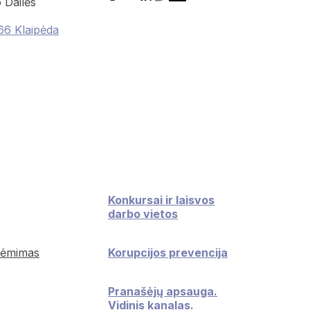
 Dailės
66 Klaipėda
Konkursai ir laisvos
darbo vietos
iėmimas
Korupcijos prevencija
Pranašėjų apsauga.
Vidinis kanalas.