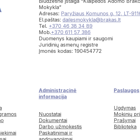
Biudžetinė Įstaiga “Klaipėdos Adomo Brako
Mokykla”
Adresas:
Paryžiaus Komunos g. 12, LT-911
El.paštas:
dailesmokykla@brakas.lt
Tel.
+370 46 38 34 89
Mob.
+370 611 57 386
Duomenys kaupiami ir saugomi
Juridinių asmenų registre
Įmonės kodas: 190454772
Administracinė
Paslaugos
informacija
a
Ugdymas
gramos
Nuostatai
Mokinių pr
mo
Dokumentai
Prašymai
Darbo užmokestis
Biblioteka
siekimai
Paskatinimai ir
sai
apdovanojimai