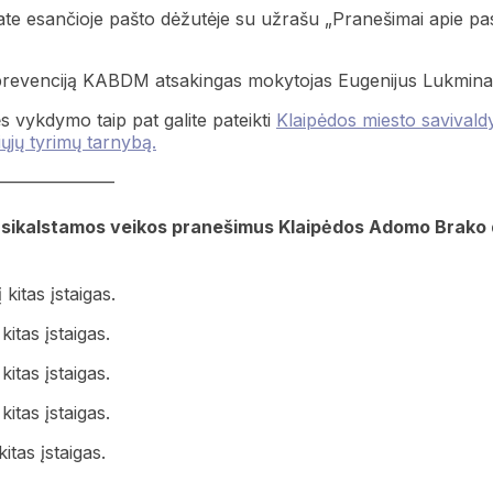
e esančioje pašto dėžutėje su užrašu „Pranešimai apie pa
 prevenciją KABDM atsakingas mokytojas Eugenijus Lukmina
s vykdymo taip pat galite pateikti
Klaipėdos miesto savivald
ųjų tyrimų tarnybą.
———————
nusikalstamos veikos pranešimus Klaipėdos Adomo Brako 
itas įstaigas.
itas įstaigas.
itas įstaigas.
itas įstaigas.
tas įstaigas.