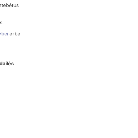
stebėtus
s.
ybei
arba
dailės