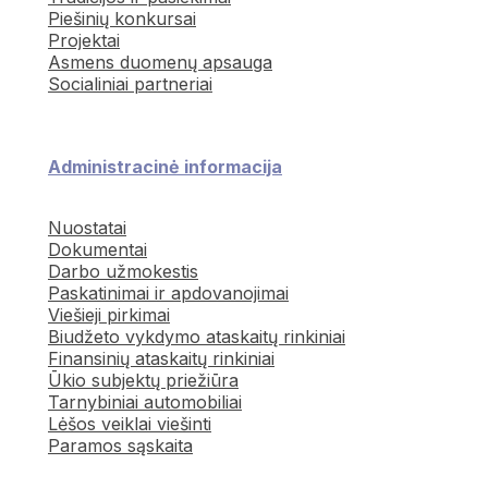
Piešinių konkursai
Projektai
Asmens duomenų apsauga
Socialiniai partneriai
Administracinė informacija
Nuostatai
Dokumentai
Darbo užmokestis
Paskatinimai ir apdovanojimai
Viešieji pirkimai
Biudžeto vykdymo ataskaitų rinkiniai
Finansinių ataskaitų rinkiniai
Ūkio subjektų priežiūra
Tarnybiniai automobiliai
Lėšos veiklai viešinti
Paramos sąskaita