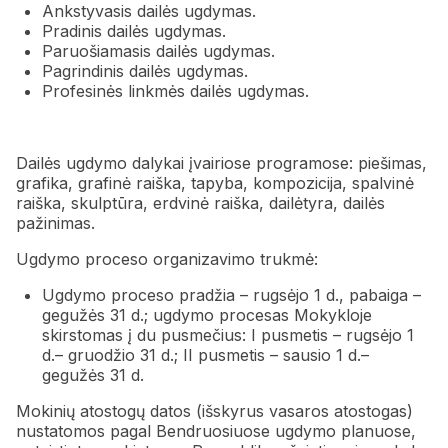
Ankstyvasis dailės ugdymas.
Pradinis dailės ugdymas.
Paruošiamasis dailės ugdymas.
Pagrindinis dailės ugdymas.
Profesinės linkmės dailės ugdymas.
Dailės ugdymo dalykai įvairiose programose: piešimas,
grafika, grafinė raiška, tapyba, kompozicija, spalvinė
raiška, skulptūra, erdvinė raiška, dailėtyra, dailės
pažinimas.
Ugdymo proceso organizavimo trukmė:
Ugdymo proceso pradžia – rugsėjo 1 d., pabaiga –
gegužės 31 d.; ugdymo procesas Mokykloje
skirstomas į du pusmečius: I pusmetis – rugsėjo 1
d.– gruodžio 31 d.; II pusmetis – sausio 1 d.–
gegužės 31 d.
Mokinių atostogų datos (išskyrus vasaros atostogas)
nustatomos pagal Bendruosiuose ugdymo planuose,