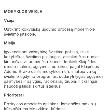
MOKYKLOS VEIKLA
Vizija
Užtikrinti kokybišką ugdymo procesą modernioje
švietimo įstaigoje.
Misija
Įgyvendinant valstybinę švietimo politiką, teikti
kokybiškas švietimo paslaugas, atitinkančias nuolat
kintančias visuomenės reikmes, tenkinti Klaipėdos
miesto mokinių ugdymosi poreikius pagal Klaipėdos
Adomo Brako dailės mokyklos neformaliojo vaikų
švietimo ugdymo programas, sudaryti lygias ugdymosi
galimybes ir sąlygas, racionaliai, taupiai ir tikslingai
naudoti įstaigai skirtus išteklius.
Prioritetai
Pozityvios emocinės aplinkos, lemiančios mokinių
kūrybiškumą Mokykloje, kūrimas.