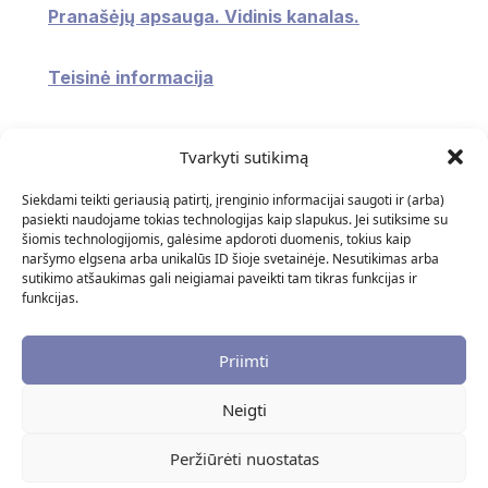
Pranašėjų apsauga. Vidinis kanalas.
Teisinė informacija
Konsultavimasis su visuomene
Tvarkyti sutikimą
Atviri duomenys
Siekdami teikti geriausią patirtį, įrenginio informacijai saugoti ir (arba)
pasiekti naudojame tokias technologijas kaip slapukus. Jei sutiksime su
šiomis technologijomis, galėsime apdoroti duomenis, tokius kaip
Naudingos nuorodos
naršymo elgsena arba unikalūs ID šioje svetainėje. Nesutikimas arba
sutikimo atšaukimas gali neigiamai paveikti tam tikras funkcijas ir
funkcijas.
DUK
Priimti
Neigti
© 2025 Biudžetinė Įstaiga "Klaipėdos Adomo Brako
Dailės Mokykla". Visos teisės saugomos ∣
Privatumo
Peržiūrėti nuostatas
politika