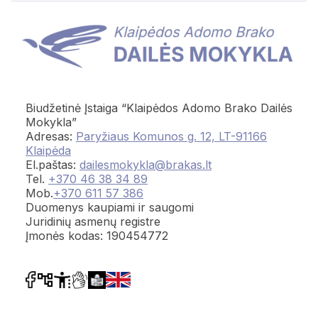
Biudžetinė Įstaiga “Klaipėdos Adomo Brako Dailės
Mokykla”
Adresas:
Paryžiaus Komunos g. 12, LT-91166
Klaipėda
El.paštas:
dailesmokykla@brakas.lt
Tel.
+370 46 38 34 89
Mob.
+370 611 57 386
Duomenys kaupiami ir saugomi
Juridinių asmenų registre
Įmonės kodas: 190454772