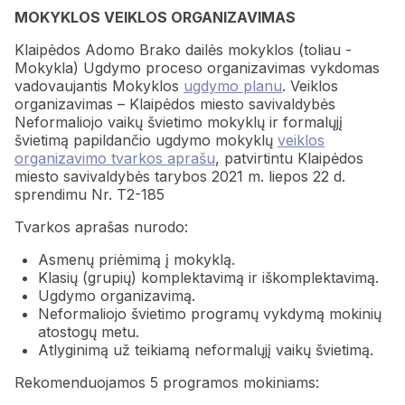
MOKYKLOS VEIKLOS ORGANIZAVIMAS
Klaipėdos Adomo Brako dailės mokyklos (toliau -
Mokykla) Ugdymo proceso organizavimas vykdomas
vadovaujantis Mokyklos
ugdymo planu
. Veiklos
organizavimas – Klaipėdos miesto savivaldybės
Neformaliojo vaikų švietimo mokyklų ir formalųjį
švietimą papildančio ugdymo mokyklų
veiklos
organizavimo tvarkos aprašu
, patvirtintu Klaipėdos
miesto savivaldybės tarybos 2021 m. liepos 22 d.
sprendimu Nr. T2-185
Tvarkos aprašas nurodo:
Asmenų priėmimą į mokyklą.
Klasių (grupių) komplektavimą ir iškomplektavimą.
Ugdymo organizavimą.
Neformaliojo švietimo programų vykdymą mokinių
atostogų metu.
Atlyginimą už teikiamą neformalųjį vaikų švietimą.
Rekomenduojamos 5 programos mokiniams: