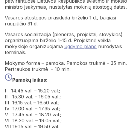
patvirtintuose Lietuvos Respublikos švietimo ir mokslo
ministro įsakymais, nustatytas mokinių atostogų datas.
Vasaros atostogos prasideda birželio 1 d., baigiasi
rugpjūčio 31 d.
Vasaros socializacija (pleneras, projektai, stovyklos)
organizuojama birželio 1-15 d. Projektinė veikla
mokykloje organizuojama
ugdymo plane
nurodytais
terminais.
Mokymo forma – pamoka. Pamokos trukmė – 35 min.
Pertraukos trukmė – 10 min.
Pamokų laikas:
I
14.45 val. – 15.20 val.;
II 15.30 val. – 16.05 val.;
III 16.15 val. – 16.50 val.;
IV 17.00 val. – 17.35 val.;
V 17.45 val. – 18.20 val.;
VI 18.30 val. – 19.05 val.;
VII 19.15 val. – 19.50 val.