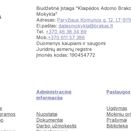
Biudžetinė Įstaiga “Klaipėdos Adomo Brako
Mokykla”
Adresas:
Paryžiaus Komunos g. 12, LT-911
El.paštas:
dailesmokykla@brakas.lt
Tel.
+370 46 38 34 89
Mob.
+370 611 57 386
Duomenys kaupiami ir saugomi
Juridinių asmenų registre
Įmonės kodas: 190454772
Administracinė
Paslaugos
informacija
a
Ugdymas
gramos
Nuostatai
Mokinių pr
mo
Dokumentai
Prašymai
Darbo užmokestis
Biblioteka