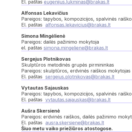
El. paštas
eugenijus.lukminas@brakas.lt
Alfonsas Lekavičius
Pareigos: tapybos, kompozicijos, spalvinės raiško
El. paštas
alfonsas.lekavicius@brakas.lt
Simona Mingėlienė
Pareigos: dailės pažinimo mokytoja
el. paštas
simona.mingeliene@brakas.lt
Sergejus Plotnikovas
Skulptūros metodinės grupės pirmininkas
Pareigos: skulptūros, erdvinės raiškos mokytojas
El. paštas
sergejus.plotnikovas@brakas.lt
Vytautas Sajauskas
Pareigos: tapybos, kompozicijos, spalvinės raišk
El. paštas
vytautas.sajauskas@brakas.lt
Aušra Skersienė
Pareigos: erdvinės raiškos, dailės pažinimo mokyt
El. paštas
ausra.skersiene@brakas.lt
Šiuo metu vaiko priežiūros atostogose.