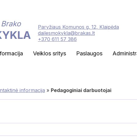
Paryžiaus Komunos g. 12, Klaipėda
dailesmokykla@brakas.lt
+370 611 57 386
nformacija
Veiklos sritys
Paslaugos
Administr
ntaktinė informacija
»
Pedagoginiai darbuotojai