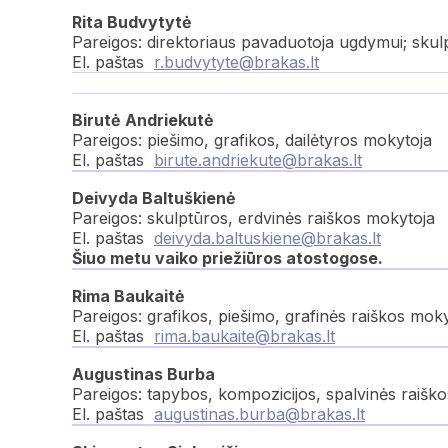
Rita Budvytytė
Pareigos: direktoriaus pavaduotoja ugdymui; skul
El. paštas
r.budvytyte@brakas.lt
Birutė Andriekutė
Pareigos: piešimo, grafikos, dailėtyros mokytoja
El. paštas
birute.andriekute@brakas.lt
Deivyda Baltuškienė
Pareigos: skulptūros, erdvinės raiškos mokytoja
El. paštas
deivyda.baltuskiene@brakas.lt
Šiuo metu vaiko priežiūros atostogose.
Rima Baukaitė
Pareigos: grafikos, piešimo, grafinės raiškos mok
El. paštas
rima.baukaite@brakas.lt
Augustinas Burba
Pareigos: tapybos, kompozicijos, spalvinės raišk
El. paštas
augustinas.burba@brakas.lt