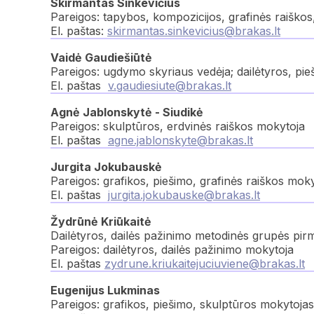
Skirmantas Sinkevičius
Pareigos: tapybos, kompozicijos, grafinės raiškos
El. paštas:
skirmantas.sinkevicius@brakas.lt
Vaidė Gaudiešiūtė
Pareigos: ugdymo skyriaus vedėja; dailėtyros, pie
El. paštas
v.gaudiesiute@brakas.lt
Agnė Jablonskytė - Siudikė
Pareigos: skulptūros, erdvinės raiškos mokytoja
El. paštas
agne.jablonskyte@brakas.lt
Jurgita Jokubauskė
Pareigos: grafikos, piešimo, grafinės raiškos mok
El. paštas
jurgita.jokubauske@brakas.lt
Žydrūnė Kriūkaitė
Dailėtyros, dailės pažinimo metodinės grupės pir
Pareigos: dailėtyros, dailės pažinimo mokytoja
El. paštas
zydrune.kriukaitejuciuviene@brakas.lt
Eugenijus Lukminas
Pareigos: grafikos, piešimo, skulptūros mokytojas