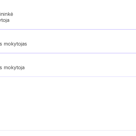
ininkė
ytoja
os mokytojas
os mokytoja
8