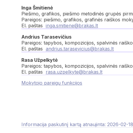
Inga Šmitienė
Piešimo, grafikos, piešimo metodinės grupės pirm
Pareigos: piešimo, grafikos, grafinės raiškos mok
El. paštas
inga.smitiene@brakas.lt
Andrius Tarasevičius
Pareigos: tapybos, kompozicijos, spalvinės raišk
El. paštas
andrius.tarasevicius@brakas.lt
Rasa Užpelkytė
Pareigos: tapybos, kompozicijos, spalvinės raišk
El. paštas
rasa.uzpelkyte@brakas.lt
Mokytojo pareigų funkcijos
Informacija paskutinį kartą atnaujinta: 2026-02-1