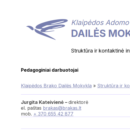
Struktūra ir kontaktinė i
Pedagoginiai darbuotojai
Klaipėdos Brako Dailės Mokykla
»
Struktūra ir ko
Jurgita Kateivienė –
direktorė
el. paštas
brakas@brakas.lt
mob.
+ 370 655 42 877