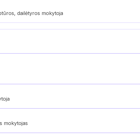
ptūros, dailėtyros mokytoja
ytoja
os mokytojas