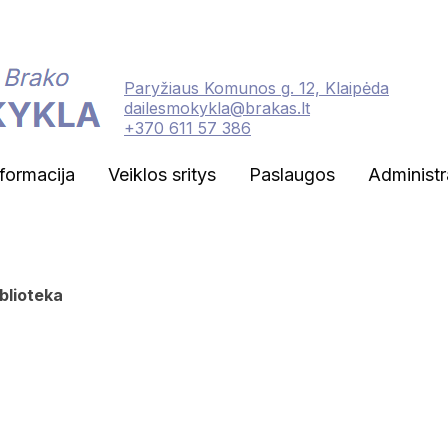
Paryžiaus Komunos g. 12, Klaipėda
dailesmokykla@brakas.lt
+370 611 57 386
nformacija
Veiklos sritys
Paslaugos
Administr
blioteka