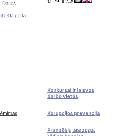
 Dailės
66 Klaipėda
Konkursai ir laisvos
darbo vietos
iėmimas
Korupcijos prevencija
Pranašėjų apsauga.