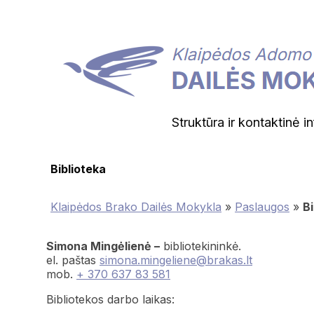
Struktūra ir kontaktinė i
Biblioteka
Klaipėdos Brako Dailės Mokykla
»
Paslaugos
»
Bi
Simona Mingėlienė –
bibliotekininkė.
el. paštas
simona.mingeliene@brakas.lt
mob.
+ 370 637 83 581
Bibliotekos darbo laikas: