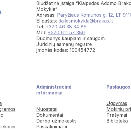
Biudžetinė Įstaiga “Klaipėdos Adomo Brako
Mokykla”
Adresas:
Paryžiaus Komunos g. 12, LT-911
El.paštas:
dailesmokykla@brakas.lt
Tel.
+370 46 38 34 89
Mob.
+370 611 57 386
Duomenys kaupiami ir saugomi
Juridinių asmenų registre
Įmonės kodas: 190454772
Administracinė
Paslaugos
informacija
a
Ugdymas
gramos
Nuostatai
Mokinių pr
mo
Dokumentai
Prašymai
Darbo užmokestis
Biblioteka
siekimai
Paskatinimai ir