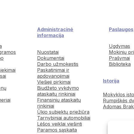
Administracinė
Paslaugos
informacija
a
Ugdymas
gramos
Nuostatai
Mokinių pr
mo
Dokumentai
Prašymai
Darbo užmokestis
Biblioteka
siekimai
Paskatinimai ir
sai
apdovanojimai
Istorija
Viešieji pirkimai
enų
Biudžeto vykdymo
ataskaitų rinkiniai
Mokyklos isto
neriai
Finansinių ataskaitų
Rumpiškės dv
rinkiniai
Adomas Brak
Ūkio subjektų priežiūra
Tarnybiniai automobiliai
Lėšos veiklai viešinti
Paramos sąskaita