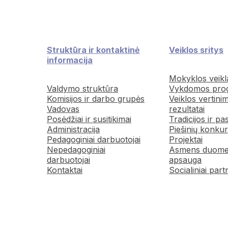
Struktūra ir kontaktinė
Veiklos sritys
informacija
Mokyklos veikl
Valdymo struktūra
Vykdomos pro
Komisijos ir darbo grupės
Veiklos vertini
Vadovas
rezultatai
Posėdžiai ir susitikimai
Tradicijos ir pa
Administracija
Piešinių konkur
Pedagoginiai darbuotojai
Projektai
Nepedagoginiai
Asmens duom
darbuotojai
apsauga
Kontaktai
Socialiniai part