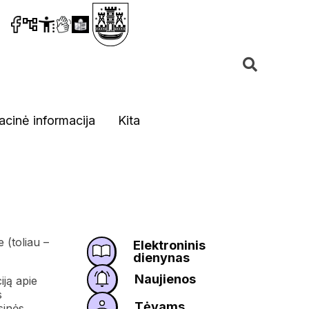
acinė informacija
Kita
 (toliau –
Elektroninis
dienynas
Naujienos
iją apie
s
Tėvams
sinės