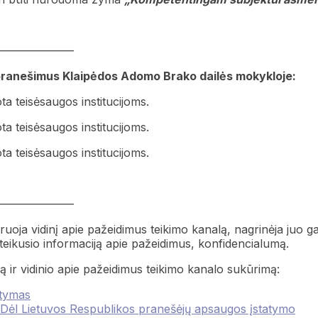
———————
pranešimus Klaipėdos Adomo Brako dailės mokykloje:
a teisėsaugos institucijoms.
a teisėsaugos institucijoms.
a teisėsaugos institucijoms.
———————
ruoja vidinį apie pažeidimus teikimo kanalą, nagrinėja juo g
teikusio informaciją apie pažeidimus, konfidencialumą.
 ir vidinio apie pažeidimus teikimo kanalo sukūrimą:
atymas
„Dėl Lietuvos Respublikos pranešėjų apsaugos įstatymo