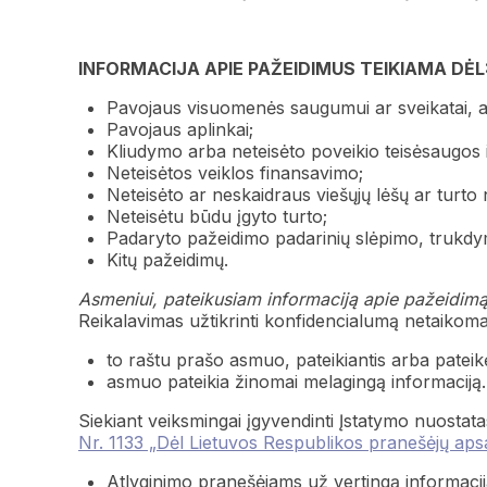
INFORMACIJA APIE PAŽEIDIMUS TEIKIAMA DĖL
Pavojaus visuomenės saugumui ar sveikatai, a
Pavojaus aplinkai;
Kliudymo arba neteisėto poveikio teisėsaugos 
Neteisėtos veiklos finansavimo;
Neteisėto ar neskaidraus viešųjų lėšų ar turto
Neteisėtu būdu įgyto turto;
Padaryto pažeidimo padarinių slėpimo, trukdym
Kitų pažeidimų.
Asmeniui, pateikusiam informaciją apie pažeidim
Reikalavimas užtikrinti konfidencialumą netaikomas
to raštu prašo asmuo, pateikiantis arba pateik
asmuo pateikia žinomai melagingą informaciją.
Siekiant veiksmingai įgyvendinti Įstatymo nuostat
Nr. 1133 „Dėl Lietuvos Respublikos pranešėjų ap
Atlyginimo pranešėjams už vertingą informacij