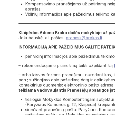
Kompensavimo pranešėjams už patiriamą neigia
aprašas;
Vidinių informacijos apie pažeidimus teikimo k
———————————————————————
Klaipėdos Adomo Brako dailės mokykloje už paž
Jokubauskė, el. paštas:
pranesk@brakas.lt
INFORMACIJĄ APIE PAŽEIDIMUS GALITE PATEIK
per vidinį informacijos apie pažeidimus teikim
– rekomenduojame pranešimą teikti užpildant šią
– arba laisvos formos pranešimu, nurodant kas, ka
pan.; sužinojimo apie pažeidimą datą ir aplinkybe
kontaktinius duomenis: elektroninio pašto adresą i
teikiama vadovaujantis Pranešėjų apsaugos įs
tiesiogiai Mokyklos Kompetentingam subjektui
(Paryžiaus Komunos g. 12, Klaipėda) kreipiantis 
siunčiant pranešimą paštu: Paryžiaus Komunos
pažeidimą paštu, po Mokyklos pavadinimu, t