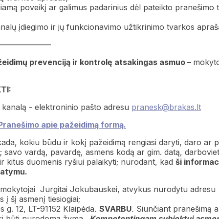
mą poveikį ar galimus padarinius dėl pateikto pranešimo 
analų įdiegimo ir jų funkcionavimo užtikrinimo tvarkos apraš
———————
eidimų prevenciją ir kontrolę atsakingas asmuo –
mokyto
TI:
o kanalą - elektroninio pašto adresu
pranesk@brakas.lt
Pranešimo apie pažeidimą formą.
da, kokiu būdu ir kokį pažeidimą rengiasi daryti, daro ar p
s; savo vardą, pavardę, asmens kodą ar gim. datą, darboviet
r kitus duomenis ryšiui palaikyti; nurodant, kad
ši informac
tatymu.
 mokytojai Jurgitai Jokubauskei, atvykus nurodytu adresu
į šį asmenį tiesiogiai;
 g. 12, LT-91152 Klaipėda
.
SVARBU
.
Siunčiant pranešimą a
uri būti nurodoma žyma
„
Kompetentingam
subjektui asmen