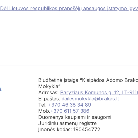
Dėl Lietuvos respublikos pranešėjų apsaugos įstatymo įgy
6
Biudžetinė Įstaiga “Klaipėdos Adomo Brako
Mokykla”
Adresas:
Paryžiaus Komunos g. 12, LT-911
El.paštas:
dailesmokykla@brakas.lt
Tel.
+370 46 38 34 89
Mob.
+370 611 57 386
Duomenys kaupiami ir saugomi
Juridinių asmenų registre
Įmonės kodas: 190454772