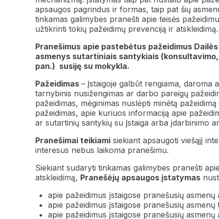
apsaugos pagrindus ir formas, taip pat šių asmenų
tinkamas galimybes pranešti apie teisės pažeidimus
užtikrinti tokių pažeidimų prevenciją ir atskleidimą.
Pranešimus apie pastebėtus pažeidimus Dailės m
asmenys sutartiniais santykiais (konsultavimo,
pan.) susiję su mokykla.
Pažeidimas
– Įstaigoje galbūt rengiama, daroma 
tarnybinis nusižengimas ar darbo pareigų pažeidi
pažeidimas, mėginimas nuslėpti minėtą pažeidimą ar
pažeidimas, apie kuriuos informaciją apie pažeidi
ar sutartinių santykių su Įstaiga arba įdarbinimo ar 
Pranešimai teikiami
siekiant apsaugoti viešąjį inte
interesus nebus laikoma pranešimu.
Siekiant sudaryti tinkamas galimybes pranešti apie 
atskleidimą,
Pranešėjų apsaugos įstatymas
nust
apie pažeidimus įstaigose pranešusių asmenų 
apie pažeidimus įstaigose pranešusių asmenų te
apie pažeidimus įstaigose pranešusių asmenų 