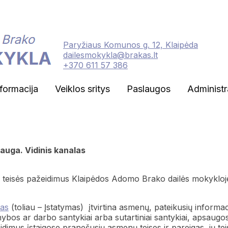
Paryžiaus Komunos g. 12, Klaipėda
dailesmokykla@brakas.lt
+370 611 57 386
nformacija
Veiklos sritys
Paslaugos
Administr
auga. Vidinis kanalas
s teisės pažeidimus Klaipėdos Adomo Brako dailės mokykloje
mas
(toliau – Įstatymas) įtvirtina asmenų, pateikusių informac
arnybos ar darbo santykiai arba sutartiniai santykiai, apsaugo
dimus įstaigose pranešusių asmenų teises ir pareigas, jų tei