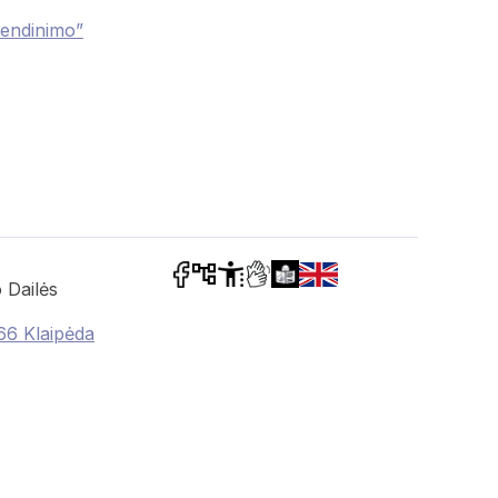
vendinimo”
 Dailės
66 Klaipėda