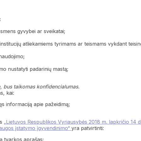
:
smens gyvybei ar sveikatai;
institucijų atliekamiems tyrimams ar teismams vykdant teisi
 naudojimo;
o nustatyti padarinių mastą;
ą, bus taikomas konfidencialumas.
, kai:
ęs informaciją apie pažeidimą;
as
„Lietuvos Respublikos Vyriausybės 2018 m. lapkričio 14 d
saugos įstatymo įgyvendinimo“
yra patvirtinti:
ą tvarkos aprašas;