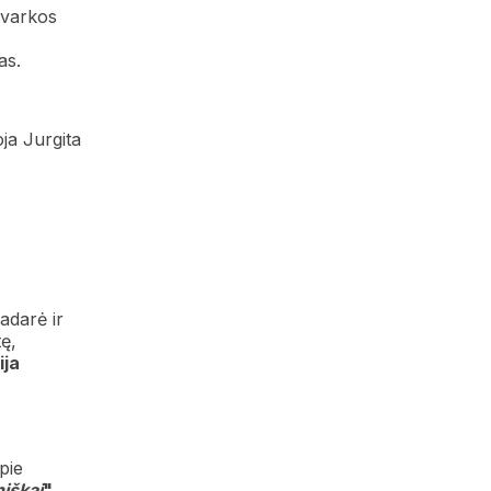
tvarkos
as.
ja Jurgita
adarė ir
ę,
ija
pie
iškai
".