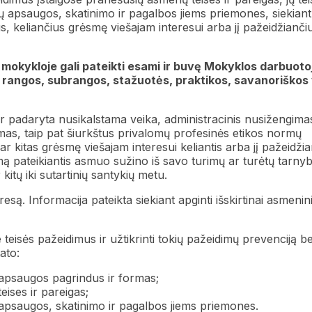
 apsaugos, skatinimo ir pagalbos jiems priemones, siekiant
, keliančius grėsmę viešajam interesui arba jį pažeidžianči
okykloje gali pateikti esami ir buvę Mokyklos darbuoto
 rangos, subrangos, stažuotės, praktikos, savanoriškos v
ar padaryta nusikalstama veika, administracinis nusižengima
mas, taip pat šiurkštus privalomų profesinės etikos normų
 kitas grėsmę viešajam interesui keliantis arba jį pažeidžian
mą pateikiantis asmuo sužino iš savo turimų ar turėtų tarny
kitų iki sutartinių santykių metu.
resą. Informacija pateikta siekiant apginti išskirtinai asmenin
teisės pažeidimus ir užtikrinti tokių pažeidimų prevenciją be
ato:
apsaugos pagrindus ir formas;
ises ir pareigas;
apsaugos, skatinimo ir pagalbos jiems priemones.