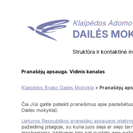
Struktūra ir kontaktinė i
Pranašėjų apsauga. Vidinis kanalas
Klaipėdos Brako Dailės Mokykla
»
Pranašėjų aps
Čia Jūs galite pateikti pranešimus apie pastebėtu
Dailės mokykla).
Lietuvos Respublikos pranešėjų apsaugos įstaty
pažeidimą įstaigoje, su kuria juos sieja ar siejo t
mechanizmą. Įstatymas taip pat nustato apie pažei