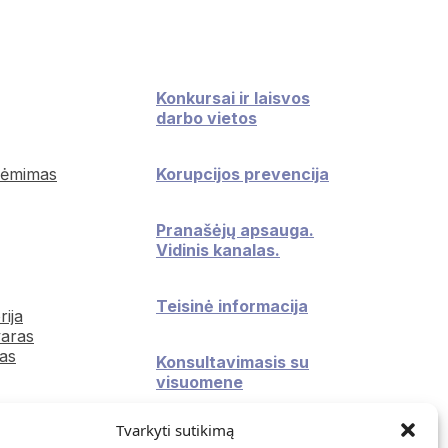
Konkursai ir laisvos
darbo vietos
iėmimas
Korupcijos prevencija
Pranašėjų apsauga.
Vidinis kanalas.
Teisinė informacija
rija
aras
as
Konsultavimasis su
visuomene
Tvarkyti sutikimą
Atviri duomenys