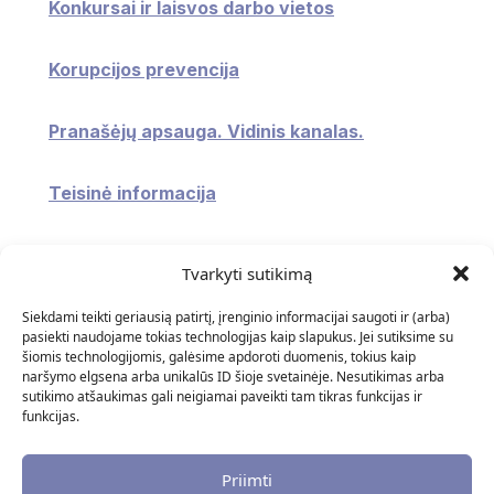
Konkursai ir laisvos darbo vietos
Korupcijos prevencija
Pranašėjų apsauga. Vidinis kanalas.
Teisinė informacija
Konsultavimasis su visuomene
Tvarkyti sutikimą
Atviri duomenys
Siekdami teikti geriausią patirtį, įrenginio informacijai saugoti ir (arba)
pasiekti naudojame tokias technologijas kaip slapukus. Jei sutiksime su
šiomis technologijomis, galėsime apdoroti duomenis, tokius kaip
Naudingos nuorodos
naršymo elgsena arba unikalūs ID šioje svetainėje. Nesutikimas arba
sutikimo atšaukimas gali neigiamai paveikti tam tikras funkcijas ir
funkcijas.
DUK
Priimti