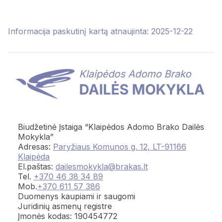
Informacija paskutinį kartą atnaujinta: 2025-12-22
Biudžetinė Įstaiga “Klaipėdos Adomo Brako Dailės
Mokykla”
Adresas:
Paryžiaus Komunos g. 12, LT-91166
Klaipėda
El.paštas:
dailesmokykla@brakas.lt
Tel.
+370 46 38 34 89
Mob.
+370 611 57 386
Duomenys kaupiami ir saugomi
Juridinių asmenų registre
Įmonės kodas: 190454772