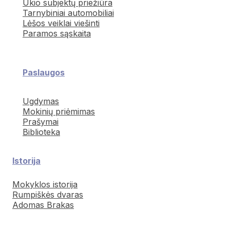
Ūkio subjektų priežiūra
Tarnybiniai automobiliai
Lėšos veiklai viešinti
Paramos sąskaita
Paslaugos
Ugdymas
Mokinių priėmimas
Prašymai
Biblioteka
Istorija
Mokyklos istorija
Rumpiškės dvaras
Adomas Brakas