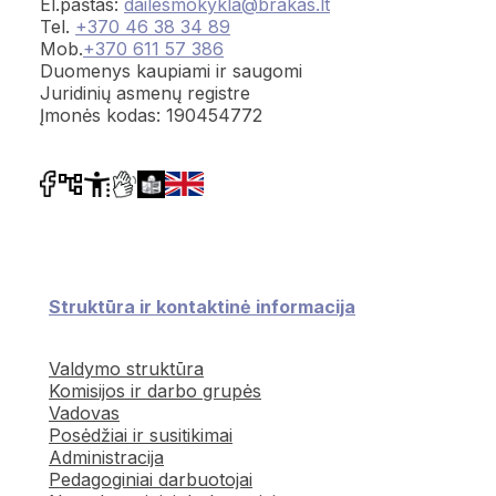
El.paštas:
dailesmokykla@brakas.lt
Tel.
+370 46 38 34 89
Mob.
+370 611 57 386
Duomenys kaupiami ir saugomi
Juridinių asmenų registre
Įmonės kodas: 190454772
Struktūra ir kontaktinė informacija
Valdymo struktūra
Komisijos ir darbo grupės
Vadovas
Posėdžiai ir susitikimai
Administracija
Pedagoginiai darbuotojai