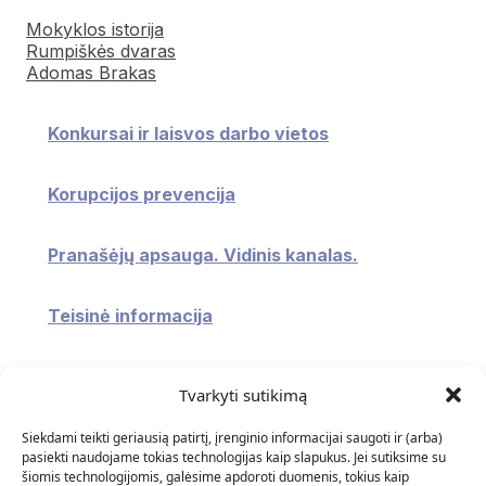
Mokyklos istorija
Rumpiškės dvaras
Adomas Brakas
Konkursai ir laisvos darbo vietos
Korupcijos prevencija
Pranašėjų apsauga. Vidinis kanalas.
Teisinė informacija
Konsultavimasis su visuomene
Tvarkyti sutikimą
Atviri duomenys
Siekdami teikti geriausią patirtį, įrenginio informacijai saugoti ir (arba)
pasiekti naudojame tokias technologijas kaip slapukus. Jei sutiksime su
šiomis technologijomis, galėsime apdoroti duomenis, tokius kaip