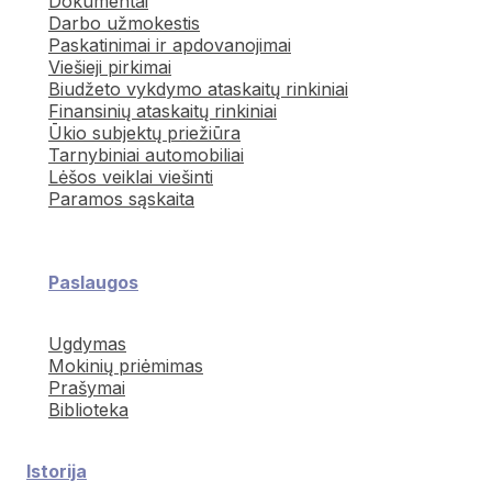
Dokumentai
Darbo užmokestis
Paskatinimai ir apdovanojimai
Viešieji pirkimai
Biudžeto vykdymo ataskaitų rinkiniai
Finansinių ataskaitų rinkiniai
Ūkio subjektų priežiūra
Tarnybiniai automobiliai
Lėšos veiklai viešinti
Paramos sąskaita
Paslaugos
Ugdymas
Mokinių priėmimas
Prašymai
Biblioteka
Istorija