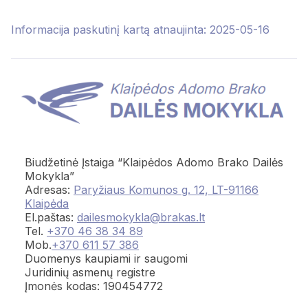
Informacija paskutinį kartą atnaujinta: 2025-05-16
Biudžetinė Įstaiga “Klaipėdos Adomo Brako Dailės
Mokykla”
Adresas:
Paryžiaus Komunos g. 12, LT-91166
Klaipėda
El.paštas:
dailesmokykla@brakas.lt
Tel.
+370 46 38 34 89
Mob.
+370 611 57 386
Duomenys kaupiami ir saugomi
Juridinių asmenų registre
Įmonės kodas: 190454772