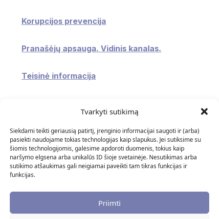
Korupcijos prevencija
Pranašėjų apsauga. Vidinis kanalas.
Teisinė informacija
Konsultavimasis su visuomene
Tvarkyti sutikimą
Atviri duomenys
Siekdami teikti geriausią patirtį, įrenginio informacijai saugoti ir (arba)
pasiekti naudojame tokias technologijas kaip slapukus. Jei sutiksime su
šiomis technologijomis, galėsime apdoroti duomenis, tokius kaip
Naudingos nuorodos
naršymo elgsena arba unikalūs ID šioje svetainėje. Nesutikimas arba
sutikimo atšaukimas gali neigiamai paveikti tam tikras funkcijas ir
funkcijas.
DUK
Priimti