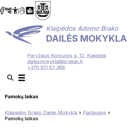
Paryžiaus Komunos g. 12, Klaipėda
dailesmokykla@brakas.lt
+370 611 57 386
Pamokų laikas
Klaipėdos Brako Dailės Mokykla
»
Paslaugos
»
Pamokų laikas