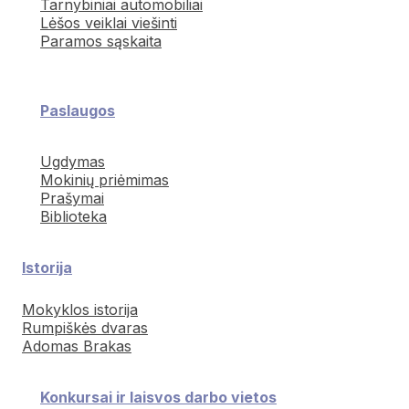
Tarnybiniai automobiliai
Lėšos veiklai viešinti
Paramos sąskaita
Paslaugos
Ugdymas
Mokinių priėmimas
Prašymai
Biblioteka
Istorija
Mokyklos istorija
Rumpiškės dvaras
Adomas Brakas
Konkursai ir laisvos darbo vietos