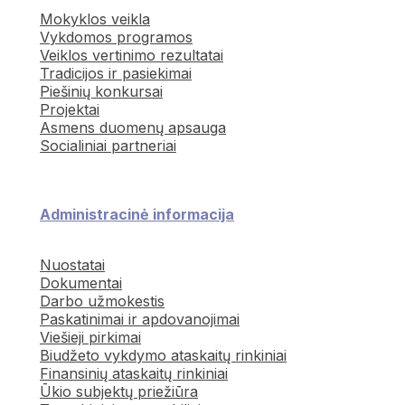
Mokyklos veikla
Vykdomos programos
Veiklos vertinimo rezultatai
Tradicijos ir pasiekimai
Piešinių konkursai
Projektai
Asmens duomenų apsauga
Socialiniai partneriai
Administracinė informacija
Nuostatai
Dokumentai
Darbo užmokestis
Paskatinimai ir apdovanojimai
Viešieji pirkimai
Biudžeto vykdymo ataskaitų rinkiniai
Finansinių ataskaitų rinkiniai
Ūkio subjektų priežiūra