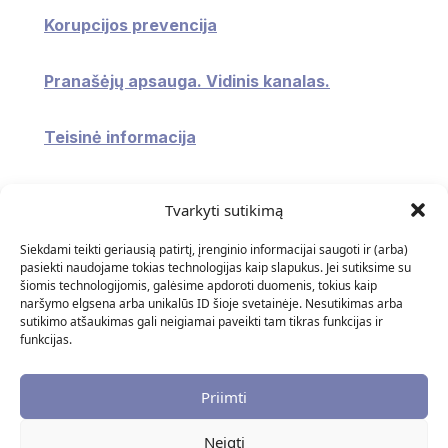
Korupcijos prevencija
Pranašėjų apsauga. Vidinis kanalas.
Teisinė informacija
Konsultavimasis su visuomene
Tvarkyti sutikimą
Atviri duomenys
Siekdami teikti geriausią patirtį, įrenginio informacijai saugoti ir (arba)
pasiekti naudojame tokias technologijas kaip slapukus. Jei sutiksime su
šiomis technologijomis, galėsime apdoroti duomenis, tokius kaip
Naudingos nuorodos
naršymo elgsena arba unikalūs ID šioje svetainėje. Nesutikimas arba
sutikimo atšaukimas gali neigiamai paveikti tam tikras funkcijas ir
funkcijas.
DUK
Priimti
Neigti