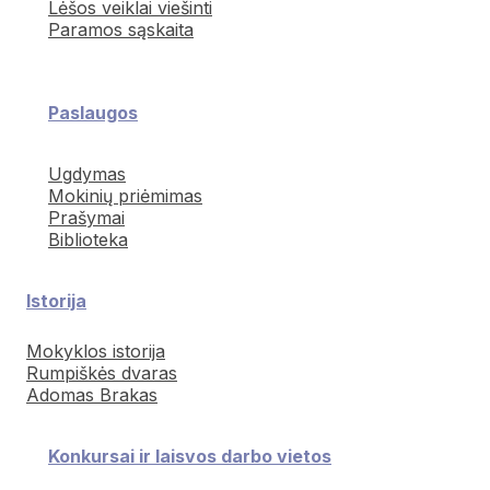
Lėšos veiklai viešinti
Paramos sąskaita
Paslaugos
Ugdymas
Mokinių priėmimas
Prašymai
Biblioteka
Istorija
Mokyklos istorija
Rumpiškės dvaras
Adomas Brakas
Konkursai ir laisvos darbo vietos