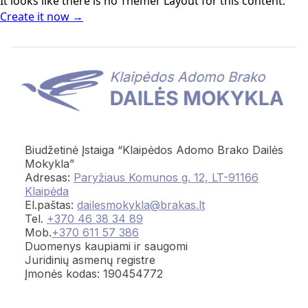
It looks like there is no Themer Layout for this content.
Create it now →
Biudžetinė Įstaiga “Klaipėdos Adomo Brako Dailės
Mokykla”
Adresas:
Paryžiaus Komunos g. 12, LT-91166
Klaipėda
El.paštas:
dailesmokykla@brakas.lt
Tel.
+370 46 38 34 89
Mob.
+370 611 57 386
Duomenys kaupiami ir saugomi
Juridinių asmenų registre
Įmonės kodas: 190454772