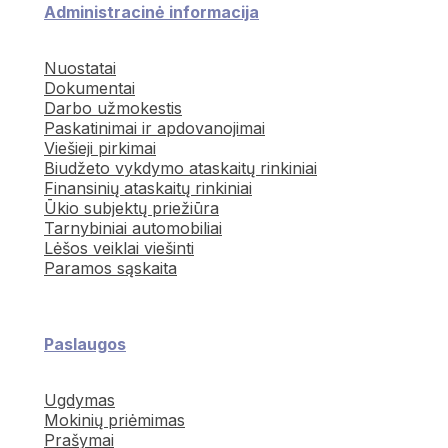
Administracinė informacija
Nuostatai
Dokumentai
Darbo užmokestis
Paskatinimai ir apdovanojimai
Viešieji pirkimai
Biudžeto vykdymo ataskaitų rinkiniai
Finansinių ataskaitų rinkiniai
Ūkio subjektų priežiūra
Tarnybiniai automobiliai
Lėšos veiklai viešinti
Paramos sąskaita
Paslaugos
Ugdymas
Mokinių priėmimas
Prašymai