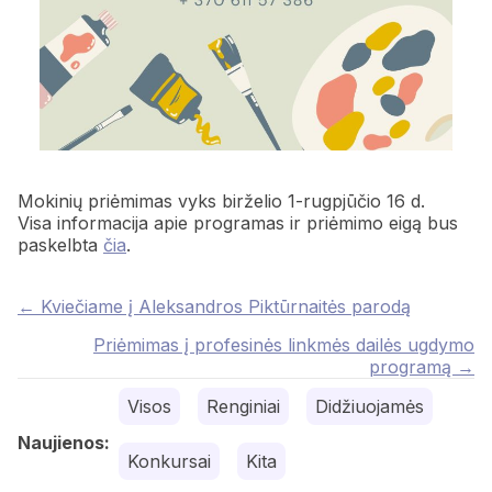
Mokinių priėmimas vyks birželio 1-rugpjūčio 16 d.
Visa informacija apie programas ir priėmimo eigą bus
paskelbta
čia
.
Posts
← Kviečiame į Aleksandros Piktūrnaitės parodą
navigation
Priėmimas į profesinės linkmės dailės ugdymo
programą →
Visos
Renginiai
Didžiuojamės
Naujienos:
Konkursai
Kita