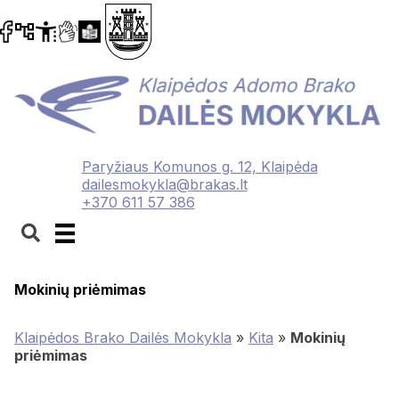
Paryžiaus Komunos g. 12, Klaipėda
dailesmokykla@brakas.lt
+370 611 57 386
Mokinių priėmimas
Klaipėdos Brako Dailės Mokykla
»
Kita
»
Mokinių
priėmimas