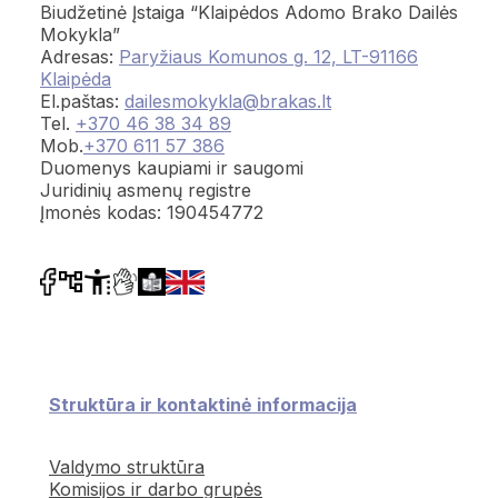
Biudžetinė Įstaiga “Klaipėdos Adomo Brako Dailės
Mokykla”
Adresas:
Paryžiaus Komunos g. 12, LT-91166
Klaipėda
El.paštas:
dailesmokykla@brakas.lt
Tel.
+370 46 38 34 89
Mob.
+370 611 57 386
Duomenys kaupiami ir saugomi
Juridinių asmenų registre
Įmonės kodas: 190454772
Struktūra ir kontaktinė informacija
Valdymo struktūra
Komisijos ir darbo grupės