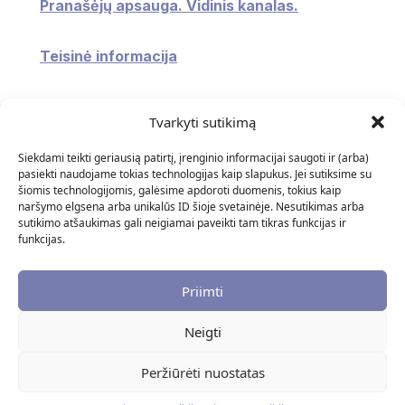
Pranašėjų apsauga. Vidinis kanalas.
Teisinė informacija
Konsultavimasis su visuomene
Tvarkyti sutikimą
Atviri duomenys
Siekdami teikti geriausią patirtį, įrenginio informacijai saugoti ir (arba)
pasiekti naudojame tokias technologijas kaip slapukus. Jei sutiksime su
šiomis technologijomis, galėsime apdoroti duomenis, tokius kaip
naršymo elgsena arba unikalūs ID šioje svetainėje. Nesutikimas arba
Naudingos nuorodos
sutikimo atšaukimas gali neigiamai paveikti tam tikras funkcijas ir
funkcijas.
DUK
Priimti
Neigti
© 2025 Biudžetinė Įstaiga "Klaipėdos Adomo Brako
Dailės Mokykla". Visos teisės saugomos ∣
Privatumo
Peržiūrėti nuostatas
politika