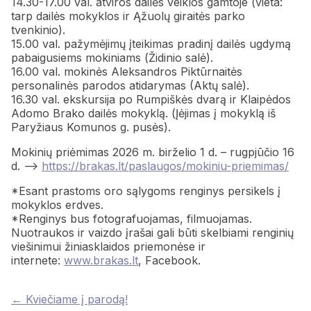
14.30-17.00 val. atviros dailės veiklos gamtoje (vieta:
tarp dailės mokyklos ir Ąžuolų giraitės parko
tvenkinio).
15.00 val. pažymėjimų įteikimas pradinį dailės ugdymą
pabaigusiems mokiniams (Židinio salė).
16.00 val. mokinės Aleksandros Piktūrnaitės
personalinės parodos atidarymas (Aktų salė).
16.30 val. ekskursija po Rumpiškės dvarą ir Klaipėdos
Adomo Brako dailės mokyklą. (Įėjimas į mokyklą iš
Paryžiaus Komunos g. pusės).
Mokinių priėmimas 2026 m. birželio 1 d. – rugpjūčio 16
d. –>
https://brakas.lt/paslaugos/mokiniu-priemimas/
*Esant prastoms oro sąlygoms renginys persikels į
mokyklos erdves.
*Renginys bus fotografuojamas, filmuojamas.
Nuotraukos ir vaizdo įrašai gali būti skelbiami renginių
viešinimui žiniasklaidos priemonėse ir
internete:
www.brakas.lt
, Facebook.
Posts
← Kviečiame į parodą!