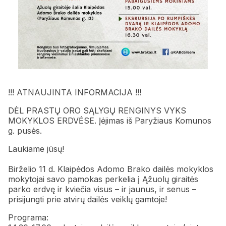
!!! ATNAUJINTA INFORMACIJA !!!
DĖL PRASTŲ ORO SĄLYGŲ RENGINYS VYKS
MOKYKLOS ERDVĖSE. Įėjimas iš Paryžiaus Komunos
g. pusės.
Laukiame jūsų!
Birželio 11 d. Klaipėdos Adomo Brako dailės mokyklos
mokytojai savo pamokas perkelia į Ąžuolų giraitės
parko erdvę ir kviečia visus – ir jaunus, ir senus –
prisijungti prie atvirų dailės veiklų gamtoje!
Programa: