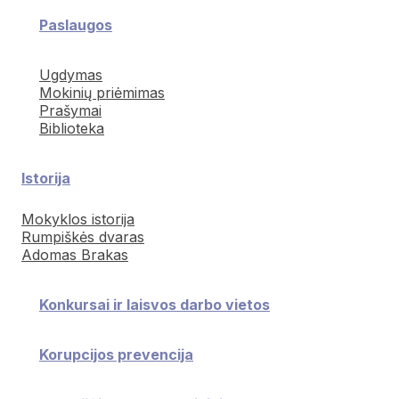
Paslaugos
Ugdymas
Mokinių priėmimas
Prašymai
Biblioteka
Istorija
Mokyklos istorija
Rumpiškės dvaras
Adomas Brakas
Konkursai ir laisvos darbo vietos
Korupcijos prevencija