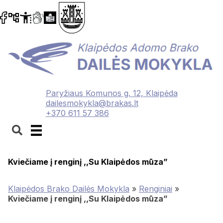
Paryžiaus Komunos g. 12, Klaipėda
dailesmokykla@brakas.lt
+370 611 57 386
Kviečiame į renginį ,,Su Klaipėdos mūza”
Klaipėdos Brako Dailės Mokykla
»
Renginiai
»
Kviečiame į renginį ,,Su Klaipėdos mūza”