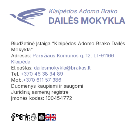
Biudžetinė Įstaiga “Klaipėdos Adomo Brako Dailės
Mokykla”
Adresas:
Paryžiaus Komunos g. 12, LT-91166
Klaipėda
El.paštas:
dailesmokykla@brakas.lt
Tel.
+370 46 38 34 89
Mob.
+370 611 57 386
Duomenys kaupiami ir saugomi
Juridinių asmenų registre
Įmonės kodas: 190454772