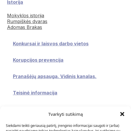
Istorija
Mokyklos istorija
Rumpiškės dvaras
Adomas Brakas
Konkursai ir laisvos darbo vietos
Korupcijos prevencija
Pranašėjų apsauga. Vidinis kanalas.
Teisinė informacija
Konsultavimasis su visuomene
Tvarkyti sutikimą
Atviri duomenys
Siekdami teikti geriausią patirtį, įrenginio informacijai saugoti ir (arba)
pasiekti naudojame tokias technologijas kaip slapukus. Jei sutiksime su