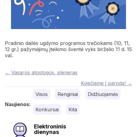
Pradinio dailės ugdymo programos trečiokams (10, 11,
12 gr.) pažymėjimų įteikimo šventė vyks birželio 11 d. 15
val.
Posts
← Vasaros atostogos, pleneras
navigation
Kviečiame į parodą! →
Visos
Renginiai
Didžiuojamės
Naujienos:
Konkursai
Kita
Elektroninis
dienynas