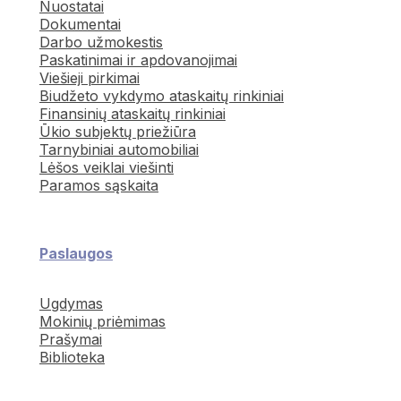
Nuostatai
Dokumentai
Darbo užmokestis
Paskatinimai ir apdovanojimai
Viešieji pirkimai
Biudžeto vykdymo ataskaitų rinkiniai
Finansinių ataskaitų rinkiniai
Ūkio subjektų priežiūra
Tarnybiniai automobiliai
Lėšos veiklai viešinti
Paramos sąskaita
Paslaugos
Ugdymas
Mokinių priėmimas
Prašymai
Biblioteka