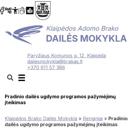
Paryžiaus Komunos g. 12, Klaipėda
dailesmokykla@brakas.lt
+370 611 57 386
Pradinio dailės ugdymo programos pažymėjimų
įteikimas
Klaipėdos Brako Dailės Mokykla
»
Renginiai
»
Pradinio
dailės ugdymo programos pažymėjimų įteikimas