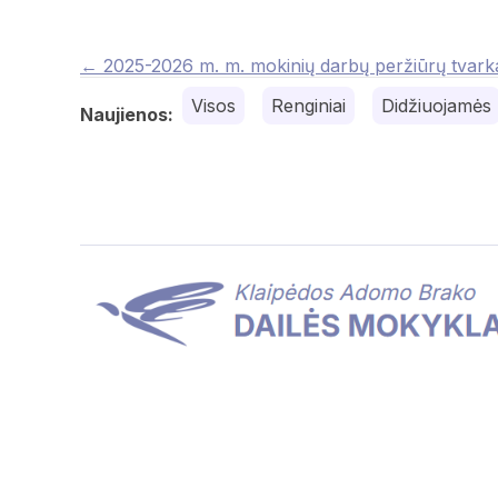
Posts
← 2025-2026 m. m. mokinių darbų peržiūrų tvarka
navigation
Visos
Renginiai
Didžiuojamės
Naujienos: