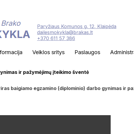
Paryžiaus Komunos g. 12, Klaipėda
dailesmokykla@brakas.lt
+370 611 57 386
nformacija
Veiklos sritys
Paslaugos
Administr
gynimas ir pažymėjimų įteikimo šventė
iras baigiamo egzamino (diplominio) darbo gynimas ir p