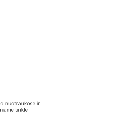
io nuotraukose ir
iniame tinkle