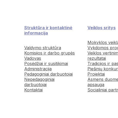
Struktūra ir kontaktinė
Veiklos sritys
informacija
Mokyklos veikl
Valdymo struktūra
Vykdomos pro
Komisijos ir darbo grupės
Veiklos vertini
Vadovas
rezultatai
Posėdžiai ir susitikimai
Tradicijos ir pa
Administracija
Piešinių konkur
Pedagoginiai darbuotojai
Projektai
Nepedagoginiai
Asmens duom
darbuotojai
apsauga
Kontaktai
Socialiniai part