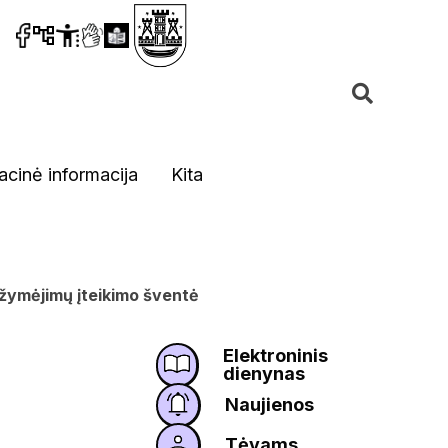
acinė informacija
Kita
ažymėjimų įteikimo šventė
Elektroninis
dienynas
Naujienos
Tėvams