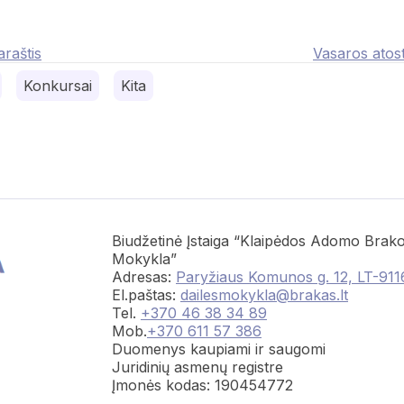
raštis
Vasaros atos
Konkursai
Kita
Biudžetinė Įstaiga “Klaipėdos Adomo Brako
Mokykla”
Adresas:
Paryžiaus Komunos g. 12, LT-911
El.paštas:
dailesmokykla@brakas.lt
Tel.
+370 46 38 34 89
Mob.
+370 611 57 386
Duomenys kaupiami ir saugomi
Juridinių asmenų registre
Įmonės kodas: 190454772