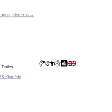
togos, pleneras →
 Dailės
66 Klaipėda