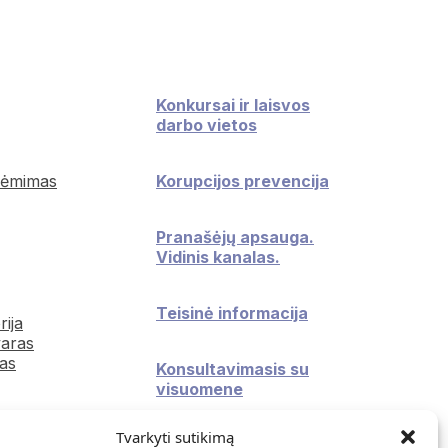
Konkursai ir laisvos
darbo vietos
iėmimas
Korupcijos prevencija
Pranašėjų apsauga.
Vidinis kanalas.
Teisinė informacija
rija
aras
as
Konsultavimasis su
visuomene
Tvarkyti sutikimą
Atviri duomenys