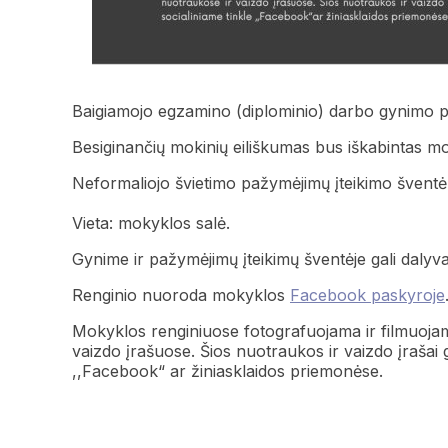
Baigiamojo egzamino (diplominio) darbo gynimo pr
Besiginančių mokinių eiliškumas bus iškabintas m
Neformaliojo švietimo pažymėjimų įteikimo šventė 
Vieta: mokyklos salė.
Gynime ir pažymėjimų įteikimų šventėje gali dalyvau
Renginio nuoroda mokyklos
Facebook paskyroje
Mokyklos renginiuose fotografuojama ir filmuojam
vaizdo įrašuose. Šios nuotraukos ir vaizdo įrašai g
,,Facebook“ ar žiniasklaidos priemonėse.