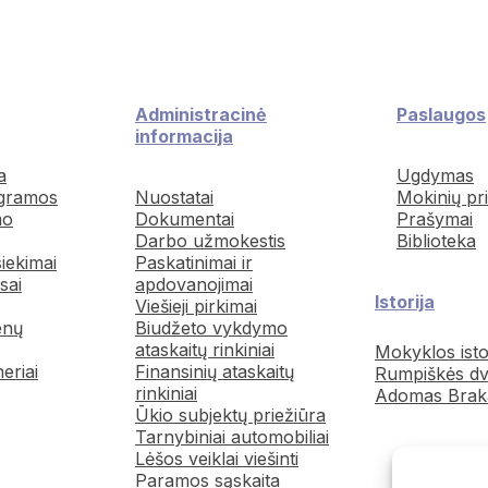
Administracinė
Paslaugos
informacija
a
Ugdymas
gramos
Nuostatai
Mokinių pr
mo
Dokumentai
Prašymai
Darbo užmokestis
Biblioteka
siekimai
Paskatinimai ir
sai
apdovanojimai
Istorija
Viešieji pirkimai
enų
Biudžeto vykdymo
ataskaitų rinkiniai
Mokyklos isto
neriai
Finansinių ataskaitų
Rumpiškės dv
rinkiniai
Adomas Brak
Ūkio subjektų priežiūra
Tarnybiniai automobiliai
Lėšos veiklai viešinti
Paramos sąskaita