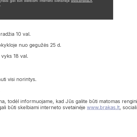
adžia 10 val.
okykloje nuo gegužės 25 d.
vyks 18 val.
ti visi norintys.
.
a, todėl informuojame, kad Jūs galite būti matomas rengin
ali būti skelbiami interneto svetainėje
www.brakas.lt
, social