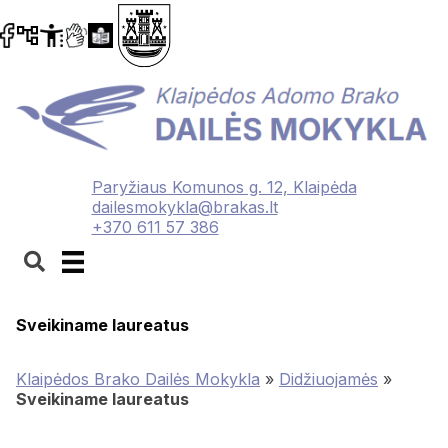
Paryžiaus Komunos g. 12, Klaipėda
dailesmokykla@brakas.lt
+370 611 57 386
Sveikiname laureatus
Klaipėdos Brako Dailės Mokykla
»
Didžiuojamės
»
Sveikiname laureatus