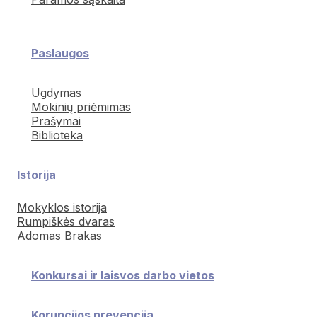
Paslaugos
Ugdymas
Mokinių priėmimas
Prašymai
Biblioteka
Istorija
Mokyklos istorija
Rumpiškės dvaras
Adomas Brakas
Konkursai ir laisvos darbo vietos
Korupcijos prevencija