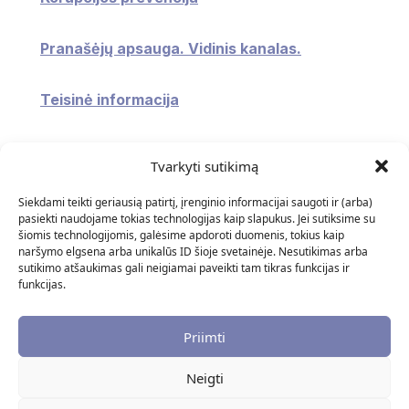
Pranašėjų apsauga. Vidinis kanalas.
Teisinė informacija
Konsultavimasis su visuomene
Tvarkyti sutikimą
Atviri duomenys
Siekdami teikti geriausią patirtį, įrenginio informacijai saugoti ir (arba)
pasiekti naudojame tokias technologijas kaip slapukus. Jei sutiksime su
šiomis technologijomis, galėsime apdoroti duomenis, tokius kaip
Naudingos nuorodos
naršymo elgsena arba unikalūs ID šioje svetainėje. Nesutikimas arba
sutikimo atšaukimas gali neigiamai paveikti tam tikras funkcijas ir
funkcijas.
DUK
Priimti
Neigti
© 2025 Biudžetinė Įstaiga "Klaipėdos Adomo Brako
Dailės Mokykla". Visos teisės saugomos ∣
Privatumo