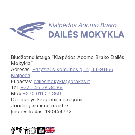
Biudžetinė Įstaiga “Klaipėdos Adomo Brako Dailės
Mokykla”
Adresas:
Paryžiaus Komunos g. 12, LT-91166
Klaipėda
El.paštas:
dailesmokykla@brakas.lt
Tel.
+370 46 38 34 89
Mob.
+370 611 57 386
Duomenys kaupiami ir saugomi
Juridinių asmenų registre
Įmonės kodas: 190454772