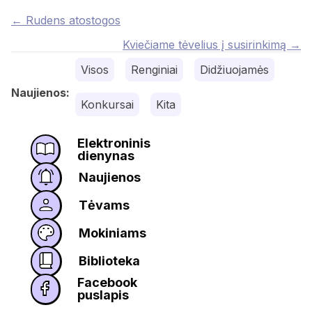
Posts
← Rudens atostogos
navigation
Kviečiame tėvelius į susirinkimą →
Visos
Renginiai
Didžiuojamės
Naujienos:
Konkursai
Kita
Elektroninis
dienynas
Naujienos
Tėvams
Mokiniams
Biblioteka
Facebook
puslapis