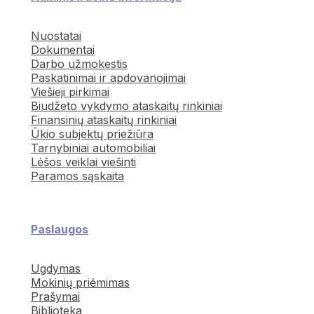
Nuostatai
Dokumentai
Darbo užmokestis
Paskatinimai ir apdovanojimai
Viešieji pirkimai
Biudžeto vykdymo ataskaitų rinkiniai
Finansinių ataskaitų rinkiniai
Ūkio subjektų priežiūra
Tarnybiniai automobiliai
Lėšos veiklai viešinti
Paramos sąskaita
Paslaugos
Ugdymas
Mokinių priėmimas
Prašymai
Biblioteka