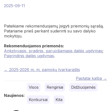
2025-09-11
Pateikiame rekomenduojamų įsigyti priemonių sąrašą.
Patariame prieš perkant suderinti su savo dalyko
mokytoju.
Rekomenduojamos priemonės:
Ankstyvasis, pradinis, paruošiamasis dailės ugdymas
;
Pagrindinis dailės ugdymas
.
Posts
← 2025-2026 m. m. pamokų tvarkaraštis
navigation
Pastatai kalba →
Visos
Renginiai
Didžiuojamės
Naujienos:
Konkursai
Kita